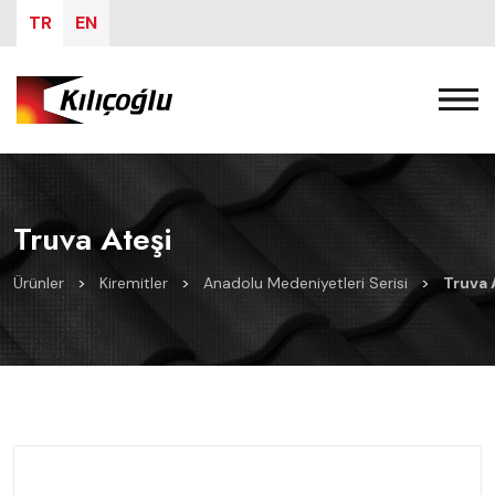
TR
EN
Truva Ateşi
Ürünler
>
Kiremitler
>
Anadolu Medeniyetleri Serisi
>
Truva 