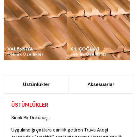
VALENSIYA
KILIÇOĞLU-1
Teknik Özellikler
Teknik Özellikler
Üstünlükler
Aksesuarlar
ÜSTÜNLÜKLER
Sıcak Bir Dokunuş…
Uygulandığı çatılara canlılık getiren Truva Ateşi