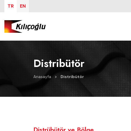
TR
EN
Distribütör
Anasayfa
>
Distribütör
Distrübütör ve Bölge