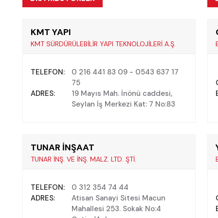
KMT YAPI
KMT SÜRDÜRÜLEBİLİR YAPI TEKNOLOJİLERİ A.Ş.
TELEFON:
0 216 441 83 09 - 0543 637 17
75
ADRES:
19 Mayıs Mah. İnönü caddesi,
Seylan İş Merkezi Kat: 7 No:83
TUNAR İNŞAAT
TUNAR İNŞ. VE İNŞ. MALZ. LTD. ŞTİ.
TELEFON:
0 312 354 74 44
ADRES:
Atisan Sanayi Sitesi Macun
Mahallesi 253. Sokak No:4