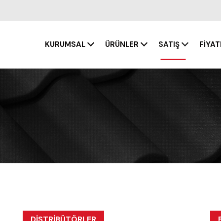
KURUMSAL
ÜRÜNLER
SATIŞ
FİYA
DİSTRİBÜTÖRLER