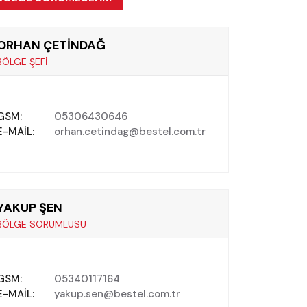
ORHAN ÇETİNDAĞ
BÖLGE ŞEFİ
GSM:
05306430646
E-MAIL:
orhan.cetindag@bestel.com.tr
YAKUP ŞEN
BÖLGE SORUMLUSU
GSM:
05340117164
E-MAIL:
yakup.sen@bestel.com.tr