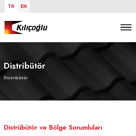
TR
EN
Distribütör
Distribütör
Distrübütör ve Bölge Sorumluları