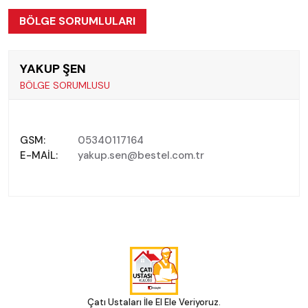
BÖLGE SORUMLULARI
YAKUP ŞEN
BÖLGE SORUMLUSU
GSM:
05340117164
E-MAIL:
yakup.sen@bestel.com.tr
Çatı Ustaları İle El Ele Veriyoruz.