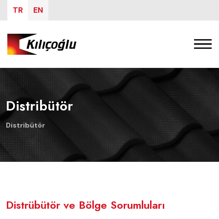
TR
EN
Distribütör
Distribütör
Distrübütör ve Bölge Sorumluları