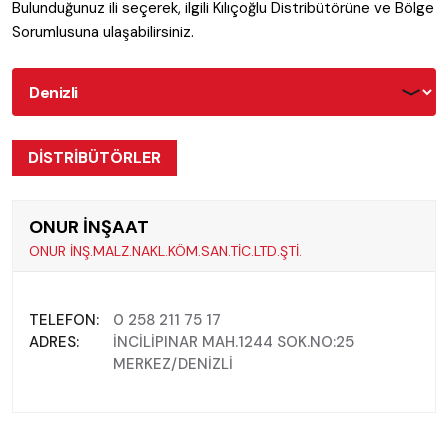
Bulunduğunuz ili seçerek, ilgili Kılıçoğlu Distribütörüne ve Bölge
Sorumlusuna ulaşabilirsiniz.
DİSTRİBÜTÖRLER
ONUR İNŞAAT
ONUR İNŞ.MALZ.NAKL.KÖM.SAN.TİC.LTD.ŞTİ.
TELEFON:
0 258 211 75 17
ADRES:
İNCİLİPINAR MAH.1244 SOK.NO:25
MERKEZ/DENİZLİ