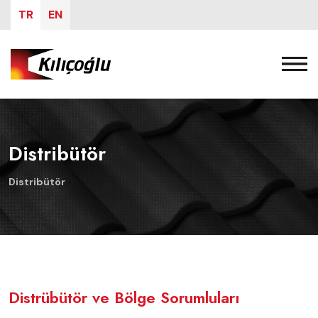
TR
EN
Distribütör
Distribütör
Distrübütör ve Bölge Sorumluları