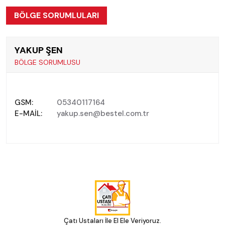
BÖLGE SORUMLULARI
YAKUP ŞEN
BÖLGE SORUMLUSU
GSM:
05340117164
E-MAIL:
yakup.sen@bestel.com.tr
Çatı Ustaları İle El Ele Veriyoruz.