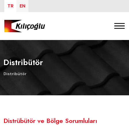
TR
EN
Distribütör
Distribütör
Distrübütör ve Bölge Sorumluları