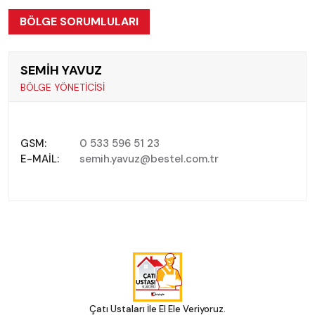
BÖLGE SORUMLULARI
SEMİH YAVUZ
BÖLGE YÖNETİCİSİ
GSM:
0 533 596 51 23
E-MAIL:
semih.yavuz@bestel.com.tr
Çatı Ustaları İle El Ele Veriyoruz.