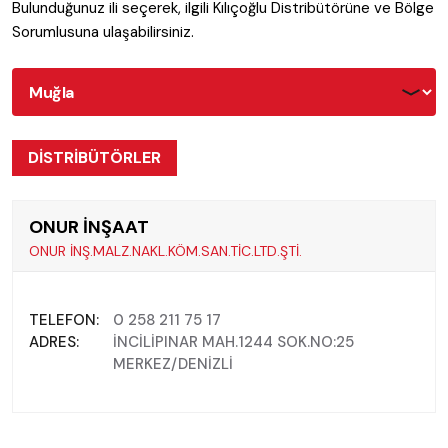
Bulunduğunuz ili seçerek, ilgili Kılıçoğlu Distribütörüne ve Bölge
Sorumlusuna ulaşabilirsiniz.
DİSTRİBÜTÖRLER
ONUR İNŞAAT
ONUR İNŞ.MALZ.NAKL.KÖM.SAN.TİC.LTD.ŞTİ.
TELEFON:
0 258 211 75 17
ADRES:
İNCİLİPINAR MAH.1244 SOK.NO:25
MERKEZ/DENİZLİ