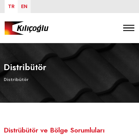
TR
EN
Distribütör
Distribütör
Distrübütör ve Bölge Sorumluları